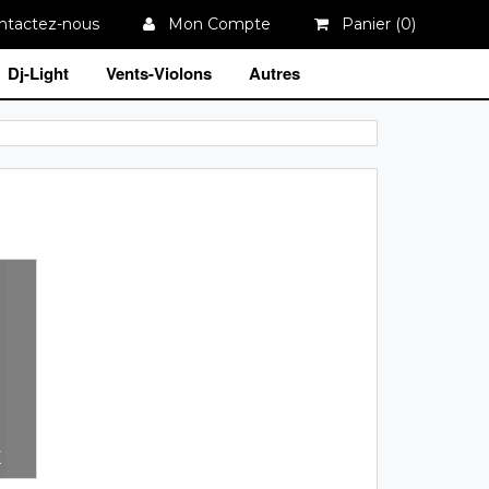
tactez-nous
Mon Compte
Panier (
0
)
Dj-Light
Vents-Violons
Autres
E