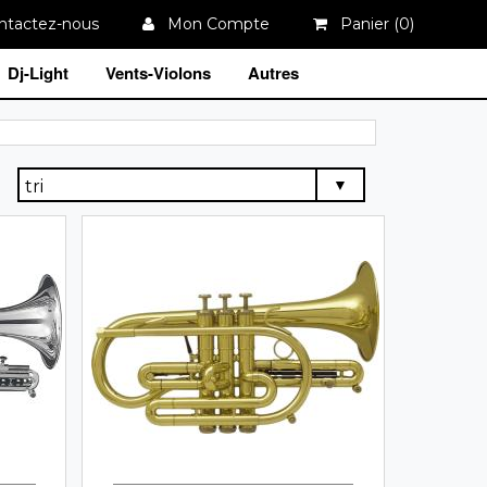
tactez-nous
Mon Compte
Panier (
0
)
Dj-Light
Vents-Violons
Autres