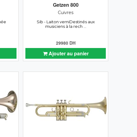
Getzen 800
Cuivres
uée
Sib - Laiton verniDestinés aux
musiciens à la rech ...
29980 DH
Ajouter au panier