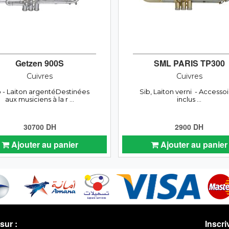
Getzen 900S
SML PARIS TP300
Cuivres
Cuivres
b - Laiton argentéDestinées
Sib, Laiton verni - Accesso
aux musiciens à la r ...
inclus ...
30700 DH
2900 DH
Ajouter au panier
Ajouter au panier
sur :
Inscri