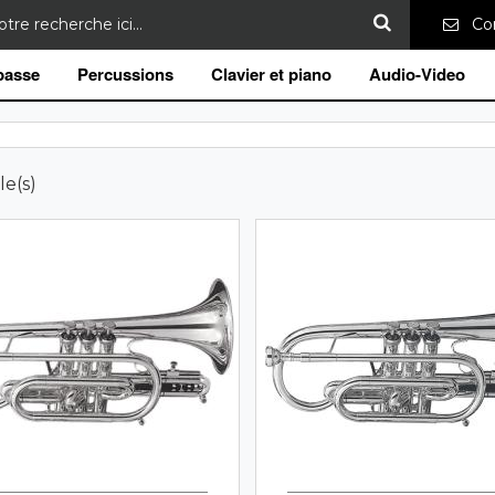
Con
 basse
Percussions
Clavier et piano
Audio-Video
le(s)