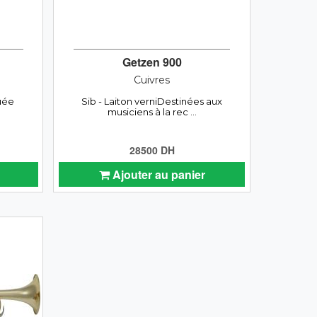
Getzen 900
Cuivres
uée
Sib - Laiton verniDestinées aux
musiciens à la rec ...
28500 DH
Ajouter au panier