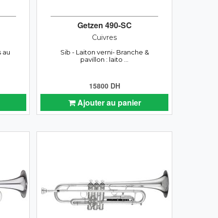
Getzen 490-SC
Cuivres
s au
Sib - Laiton verni- Branche &
pavillon : laito ...
15800 DH
Ajouter au panier