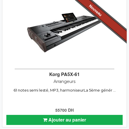
Nouveau
Korg PA5X-61
Arrangeurs
61 notes semi lesté, MP3, harmoniseurLa 5ème génér ...
55700 DH
Ajouter au panier