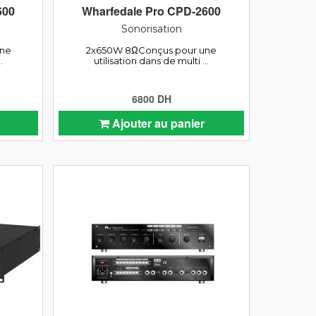
600
Wharfedale Pro CPD-2600
Sonorisation
une
2x650W 8ΩConçus pour une
.
utilisation dans de multi ...
6800 DH
Ajouter au panier