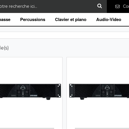
Con
 basse
Percussions
Clavier et piano
Audio-Video
le(s)