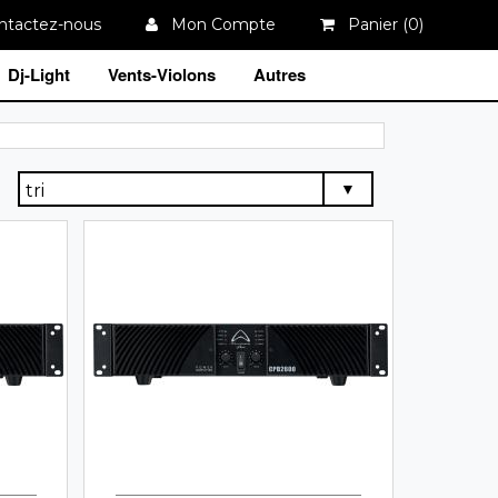
tactez-nous
Mon Compte
Panier (
0
)
Dj-Light
Vents-Violons
Autres