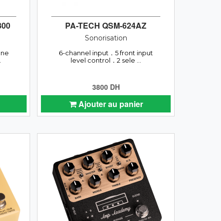
800
PA-TECH QSM-624AZ
Sonorisation
une
6-channel input．5 front input
.
level control．2 sele ...
3800 DH
Ajouter au panier