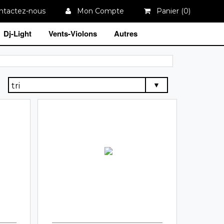
tactez-nous
Mon Compte
Panier (
0
)
Dj-Light
Vents-Violons
Autres