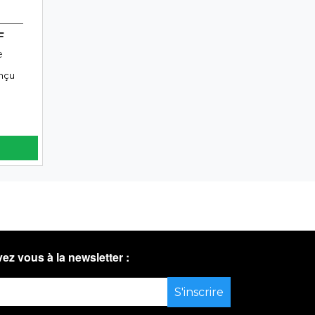
F
e
onçu
vez vous à la newsletter :