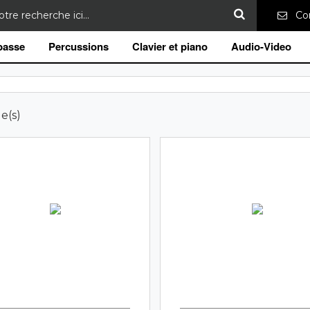
Con
 basse
Percussions
Clavier et piano
Audio-Video
le(s)