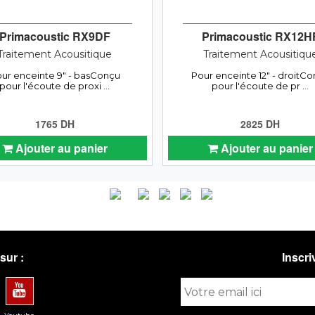
Primacoustic RX9DF
Primacoustic RX12H
Traitement Acousitique
Traitement Acousitiqu
ur enceinte 9" - basConçu
Pour enceinte 12" - droitC
pour l'écoute de proxi ...
pour l'écoute de pr ...
1765 DH
2825 DH
Ajouter au panier
Ajouter au panier
sur :
Inscri