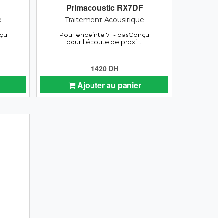
F
Primacoustic RX7DF
e
Traitement Acousitique
nçu
Pour enceinte 7" - basConçu
.
pour l'écoute de proxi ...
1420 DH
Ajouter au panier