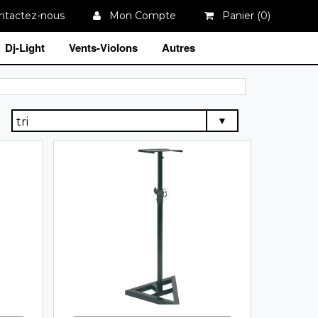
tactez-nous
Mon Compte
Panier (
0
)
Dj-Light
Vents-Violons
Autres