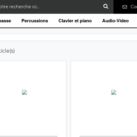
Con
 basse
Percussions
Clavier et piano
Audio-Video
icle(s)