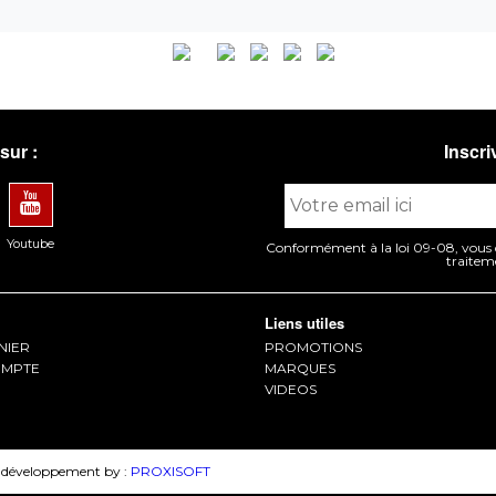
sur :
Inscri
Youtube
Conformément à la loi 09-08, vous di
traitem
Liens utiles
NIER
PROMOTIONS
MPTE
MARQUES
VIDEOS
 développement by :
PROXISOFT