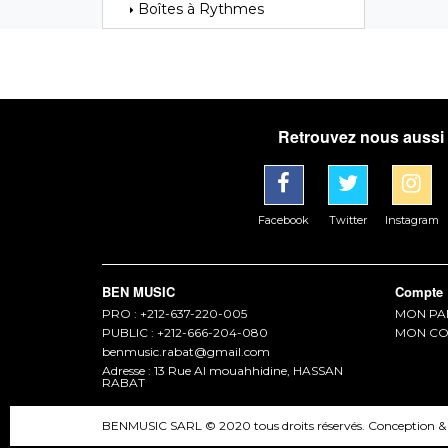
Boîtes à Rythmes
Retrouvez nous aussi 
Facebook
Twitter
Instagram
BEN MUSIC
Compte
PRO : +212-637-220-005
MON PA
PUBLIC : +212-666-204-080
MON CO
benmusic.rabat@gmail.com
Adresse : 13 Rue Al mouahhidine, HASSAN
RABAT
BENMUSIC SARL © 2020 tous droits réservés. Conception &