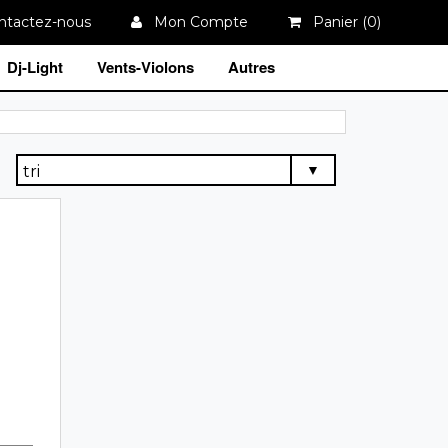
tactez-nous
Mon Compte
Panier (
0
)
Dj-Light
Vents-Violons
Autres