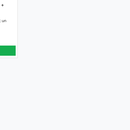
 +
t un