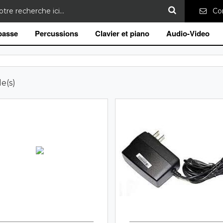
Con
 basse
Percussions
Clavier et piano
Audio-Video
le(s)