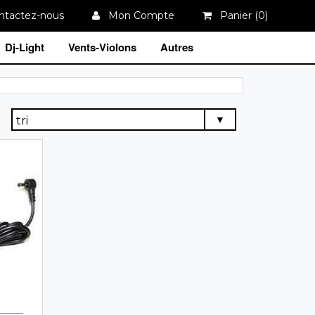
tactez-nous
Mon Compte
Panier (
0
)
Dj-Light
Vents-Violons
Autres